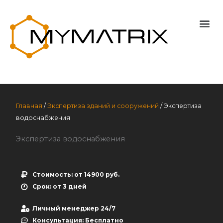
Перейти
к
Me
содержимому
Главная
/
Экспертиза зданий и сооружений
/
Экспертиза
водоснабжения
Экспертиза водоснабжения
Стоимость: от 14900 руб.
Срок: от 3 дней
Личный менеджер 24/7
Консультация: Бесплатно