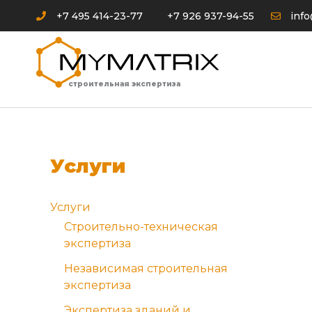
Перейти
+7 495 414-23-77
+7 926 937-94-55
inf
к
содержимому
строительная экспертиза
Услуги
Услуги
Cтроительно-техническая
экспертиза
Независимая строительная
экспертиза
Экспертиза зданий и