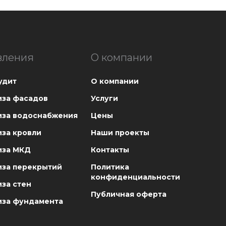
вления
О компании
удит
О компании
иза фасадов
Услуги
иза водоснабжения
Цены
иза кровли
Наши проекты
иза МКД
Контакты
иза перекрытий
Политика
конфиденциальности
за стен
Публичная оферта
иза фундамента