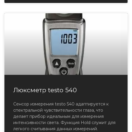
Люксметр testo 540
Сенсор измерения testo 540 адаптируется к
спектральной чувствительности глаза, что
делает прибор идеальным для измерения
интенсивности света. Функция Hold служит для
легкого считывания данных измерений.